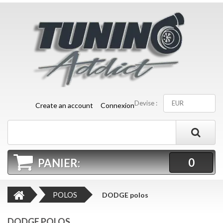
Devise :
EUR
Create an account
Connexion
0
PANIER:
POLOS
DODGE polos
DODGE POLOS