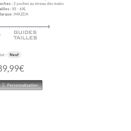
oches :
2 poches au niveau des mains
ailles :
XS - 6XL
arque :
MAZDA
tat :
Neuf
89,99€
Personnalisation