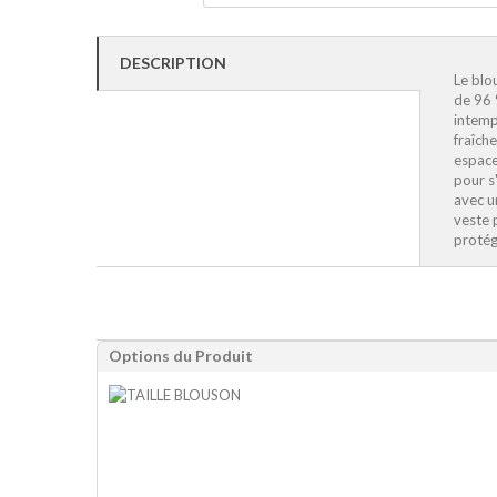
DESCRIPTION
Le blo
de 96 
intemp
fraîch
espace
pour s
avec u
veste 
protég
Options du Produit