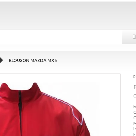
BLOUSON MAZDA MX5
R
C
M
C
C
M
I
F