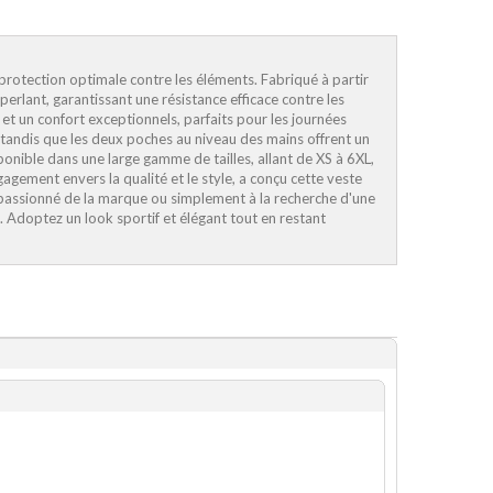
otection optimale contre les éléments. Fabriqué à partir
erlant, garantissant une résistance efficace contre les
et un confort exceptionnels, parfaits pour les journées
de, tandis que les deux poches au niveau des mains offrent un
onible dans une large gamme de tailles, allant de XS à 6XL,
ement envers la qualité et le style, a conçu cette veste
n passionné de la marque ou simplement à la recherche d'une
Adoptez un look sportif et élégant tout en restant