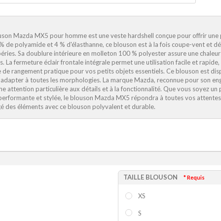
uson Mazda MX5 pour homme est une veste hardshell conçue pour offrir une pr
% de polyamide et 4 % d'élasthanne, ce blouson est à la fois coupe-vent et dép
éries. Sa doublure intérieure en molleton 100 % polyester assure une chaleur 
es. La fermeture éclair frontale intégrale permet une utilisation facile et rapi
 de rangement pratique pour vos petits objets essentiels. Ce blouson est disp
'adapter à toutes les morphologies. La marque Mazda, reconnue pour son engag
ne attention particulière aux détails et à la fonctionnalité. Que vous soyez u
performante et stylée, le blouson Mazda MX5 répondra à toutes vos attentes. 
é des éléments avec ce blouson polyvalent et durable.
TAILLE BLOUSON
* Requis
XS
S