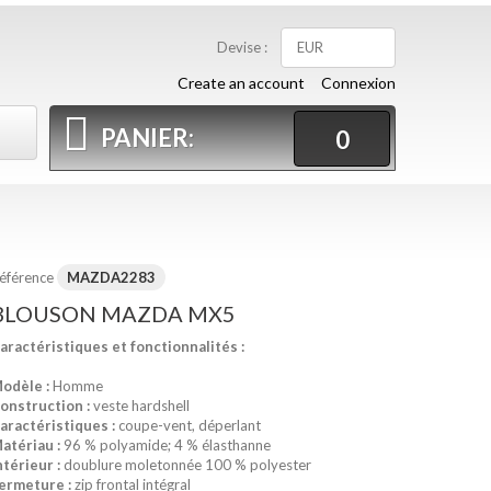
Devise :
EUR
Create an account
Connexion
PANIER:
0
éférence
MAZDA2283
BLOUSON MAZDA MX5
aractéristiques et fonctionnalités :
odèle :
Homme
onstruction :
veste hardshell
aractéristiques :
coupe-vent, déperlant
atériau :
96 % polyamide; 4 % élasthanne
ntérieur :
doublure
moletonnée
100 % polyester
ermeture :
zip frontal intégral