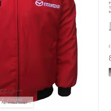
P
T
M
É
Agrandir l'image